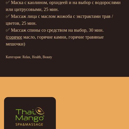
✅ Маска с каолином, орхидеей и на выбор с водорослями
или цитрусовыми, 25 мин.
✅ Массаж лица с маслом жожоба с экстрактами трав /
цветов, 25 мин.
✅ Массаж спины со средством на выбор, 30 мин.
Меню
(
горячее
масло, горячие камни, горячие травяные
мешочки)
Массаж
Категория: Relax, Health, Beauty
СПА-процедуры
Программы
Cертификаты
Абонементы
Контакты
Режим работы: ПН –
ВС с 10:00 до 22:00
Адрес: г. Москва, ул. Логинова, д. 5, к.